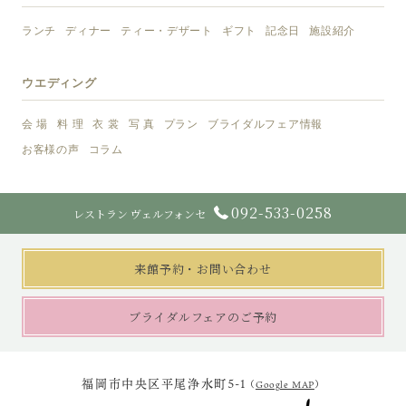
ランチ
ディナー
ティー・デザート
ギフト
記念日
施設紹介
ウエディング
会 場
料 理
衣 裳
写 真
プラン
ブライダルフェア情報
お客様の声
コラム
092-533-0258
レストラン ヴェルフォンセ
来館予約・お問い合わせ
ブライダルフェアのご予約
福岡市中央区平尾浄水町5-1
（
Google MAP
）