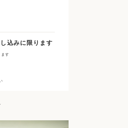
お申し込みに限ります
ります
い
ン