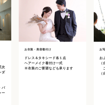
お衣装・美容着付け
お
ドレス＆タキシード各１点
お
ヘアーメイク着付け一式
（
式次
※衣装のご要望なども承ります
ご
ンダ
（
・バ
ャー