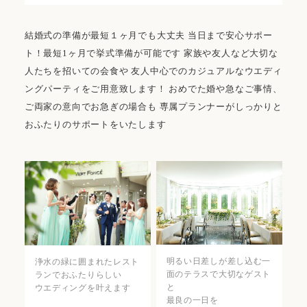
結婚式の準備が最短１ヶ月でも大丈夫 当日まで安心サポー
ト！最短1ヶ月で挙式準備が可能です 家族や友人など大切な
人たちを招いての会食や 友人中心でのカジュアルなウエディ
ングパーティをご用意致します！ おめでた婚や急なご事情、
ご両家の意向でお急ぎの場合も 専属プランナーがしっかりと
おふたりのサポートをいたします
明るい日差しが差し込む一
浄水の緑に囲まれたレスト
面のテラスで大切なゲスト
ランでおふたりらしい
と
ウエディングを叶えます
最良の一日を